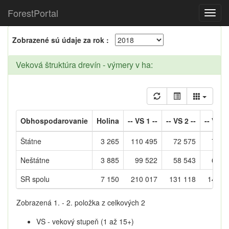
ForestPortal
Zobrazené sú údaje za rok :
Veková štruktúra drevín - výmery v ha:
Obhospodarovanie
Holina
-- VS 1 --
-- VS 2 --
-- VS 3 
Štátne
3 265
110 495
72 575
77 6
Neštátne
3 885
99 522
58 543
62 7
SR spolu
7 150
210 017
131 118
140 3
Zobrazená 1. - 2. položka z celkových 2
VS - vekový stupeň (1 až 15+)