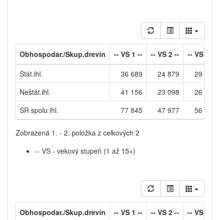
Obhospodar./Skup.drevín
-- VS 1 --
-- VS 2 --
-- VS 3 --
Štát.ihl.
36 689
24 879
29 665
Neštát.ihl.
41 156
23 098
26 890
SR spolu ihl.
77 845
47 977
56 555
Zobrazená 1. - 2. položka z celkových 2
-- VS - vekový stupeň (1 až 15+)
Obhospodar./Skup.drevín
-- VS 1 --
-- VS 2 --
-- VS 3 --