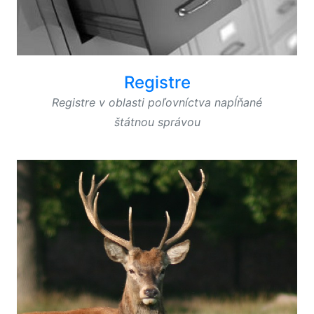
Registre
Registre v oblasti poľovníctva napĺňané
štátnou správou